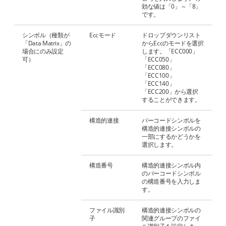
効な値は「0」～「8」
です。
シンボル（種類が
Eccモード
ドロップダウンリスト
「Data Matrix」の
からEccのモードを選択
場合にのみ設定
します。「ECC000」
可）
「ECC050」
「ECC080」
「ECC100」
「ECC140」
「ECC200」から選択
することができます。
構造的連接
バーコードシンボルを
構造的連接シンボルの
一部にするかどうかを
選択します。
構造番号
構造的連接シンボル内
のバーコードシンボル
の構造番号を入力しま
す。
ファイル識別
構造的連接シンボルの
子
関連グループのファイ