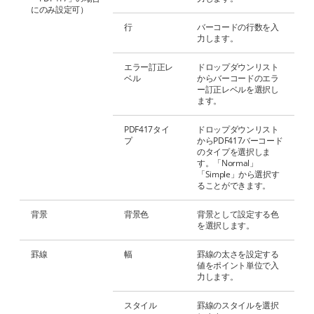
にのみ設定可）
行
バーコードの行数を入
力します。
エラー訂正レ
ドロップダウンリスト
ベル
からバーコードのエラ
ー訂正レベルを選択し
ます。
PDF417タイ
ドロップダウンリスト
プ
からPDF417バーコード
のタイプを選択しま
す。「Normal」
「Simple」から選択す
ることができます。
背景
背景色
背景として設定する色
を選択します。
罫線
幅
罫線の太さを設定する
値をポイント単位で入
力します。
スタイル
罫線のスタイルを選択