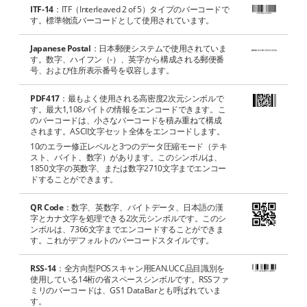
ITF-14
：ITF（Interleaved 2 of 5）タイプのバーコードで
す。標準物流バーコードとして使用されています。
Japanese Postal
：日本郵便システムで使用されていま
す。数字、ハイフン（-）、英字から構成される郵便番
号、および住所表示番号を収容します。
PDF417
：最もよく使用される高密度2次元シンボルで
す。最大1,108バイトの情報をエンコードできます。こ
のバーコードは、小さなバーコードを積み重ねて構成
されます。ASCII文字セット全体をエンコードします。
10のエラー修正レベルと3つのデータ圧縮モード（テキ
スト、バイト、数字）があります。このシンボルは、
1850文字の英数字、または数字2710文字までエンコー
ドすることができます。
QR Code
：数字、英数字、バイトデータ、日本語の漢
字とカナ文字を処理できる2次元シンボルです。このシ
ンボルは、7366文字までエンコードすることができま
す。これがデフォルトのバーコードスタイルです。
RSS-14
：全方向型POSスキャン用EAN.UCC品目識別を
使用している14桁の省スペースシンボルです。RSSファ
ミリのバーコードは、GS1 DataBarとも呼ばれていま
す。