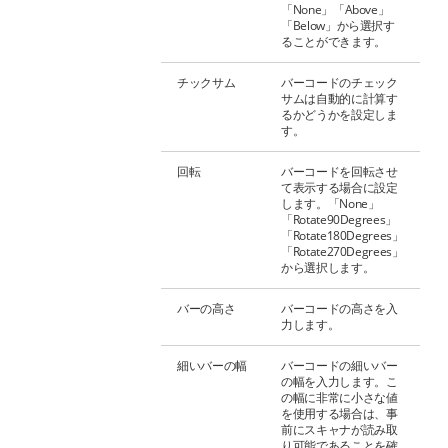
「None」「Above」
「Below」から選択す
ることができます。
チックサム
バーコードのチェック
サムは自動的に計算す
るかどうかを設定しま
す。
回転
バーコードを回転させ
て表示する場合に設定
します。「None」
「Rotate90Degrees」
「Rotate180Degrees」
「Rotate270Degrees」
から選択します。
バーの高さ
バーコードの高さを入
力します。
細いバーの幅
バーコードの細いバー
の幅を入力します。こ
の幅に非常に小さな値
を使用する場合は、事
前にスキャナが読み取
り可能であることを確