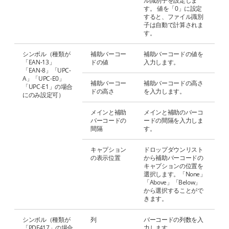
ル識別子を設定しま
す。 値を「0」に設定
すると、ファイル識別
子は自動で計算されま
す。
シンボル（種類が
補助バーコー
補助バーコードの値を
「EAN-13」
ドの値
入力します。
「EAN-8」「UPC-
A」「UPC-E0」
補助バーコー
補助バーコードの高さ
「UPC-E1」の場合
ドの高さ
を入力します。
にのみ設定可）
メインと補助
メインと補助のバーコ
バーコードの
ードの間隔を入力しま
間隔
す。
キャプション
ドロップダウンリスト
の表示位置
から補助バーコードの
キャプションの位置を
選択します。「None」
「Above」「Below」
から選択することがで
きます。
シンボル（種類が
列
バーコードの列数を入
「PDF417」の場合
力します。