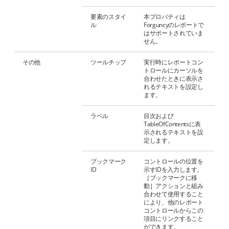
要素のスタイ
本プロパティは
ル
Forguncyのレポートで
はサポートされていま
せん。
その他
ツールチップ
実行時にレポートコン
トロールにカーソルを
合わせたときに表示さ
れるテキストを設定し
ます。
ラベル
目次および
TableOfContentsに表
示されるテキストを設
定します。
ブックマーク
コントロールの位置を
ID
示すIDを入力します。
［ブックマークに移
動］アクションと組み
合わせて使用すること
により、他のレポート
コントロールからこの
項目にリンクすること
ができます。