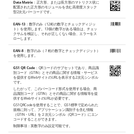
Data Matrix
：正方形、または長方形のマトリクス状に
配置された正方形のモジュールを含む高密度スタック
型2次元バーコードです。
EAN-13
：数字のみ（12桁の数字とチェックディジッ
ト）を使用します。13個の数字がある場合は、チェッ
クサムを検証し、それが正しくない場合、エラーをス
ローします。
EAN-8
：数字のみ（７桁の数字とチェックディジット）
を使用します。
GS1 QR Code
：QRコードのサブセットであり、商品識
別コード（GTIN）とその商品に関する情報・サービス
を提供するWebサイトのURLを表示する2次元シンボル
です。
したがって、このバーコード形式を使用する場合、商
品識別コード（GTIN）とその商品に関する情報等を提
供するWebサイトのURLが必要です。
GS1QRCodeを使用することで、GS1標準で定められた
規格に則って、アプリケーション識別子を含む情報
（GTIN・URL）を２次元シンボル（QRコード）にエン
コードすることができます。
制限事項：英数字のみ設定可能です。