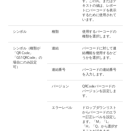
す。この式、またはテ
キストの値は、レポー
トにバーコードを表示
するために使用されて
います。
シンボル
種類
使用するバーコードの
種類を選択します。
シンボル（種類が
連結
バーコードに対して連
「QR Code」
結機能を使用するかど
「GS1QRCode」の
うかを選択します。
場合にのみ設定
可）
連結番号
バーコードの連結番号
を入力します。
バージョン
QRCodeバーコードの
バージョンを設定しま
す。
エラーレベル
ドロップダウンリスト
からバーコードのエラ
ー訂正レベルを設定し
ます。「M」「L」
「H」「Q」から選択す
ることができます。