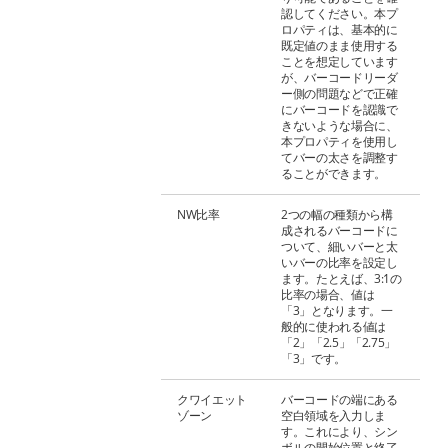
認してください。本プ
ロパティは、基本的に
既定値のまま使用する
ことを想定しています
が、バーコードリーダ
ー側の問題などで正確
にバーコードを認識で
きないような場合に、
本プロパティを使用し
てバーの太さを調整す
ることができます。
NW比率
2つの幅の種類から構
成されるバーコードに
ついて、細いバーと太
いバーの比率を設定し
ます。たとえば、3:1の
比率の場合、値は
「3」となります。一
般的に使われる値は
「2」「2.5」「2.75」
「3」です。
クワイエット
バーコードの端にある
ゾーン
空白領域を入力しま
す。これにより、シン
ボルの開始位置と終了