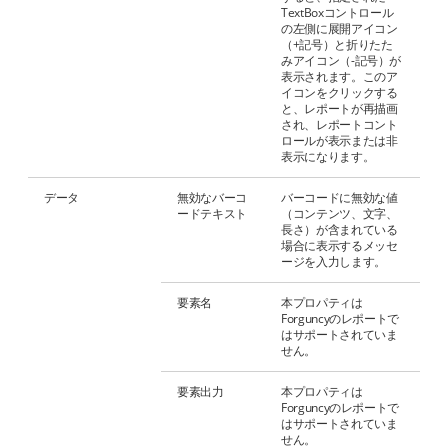
TextBoxコントロール
の左側に展開アイコン
（+記号）と折りたた
みアイコン（-記号）が
表示されます。このア
イコンをクリックする
と、レポートが再描画
され、レポートコント
ロールが表示または非
表示になります。
データ
無効なバーコ
バーコードに無効な値
ードテキスト
（コンテンツ、文字、
長さ）が含まれている
場合に表示するメッセ
ージを入力します。
要素名
本プロパティは
Forguncyのレポートで
はサポートされていま
せん。
要素出力
本プロパティは
Forguncyのレポートで
はサポートされていま
せん。