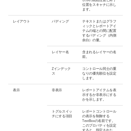
位置をスキャナに示し
ます。
レイアウト
パディング
テキストまたはグラフ
ィックとレポートアイ
テムの端との間に配置
するパディング（内側
余白）の量。
レイヤー名
含まれるレイヤーの名
前。
Zインデック
コントロール同士の重
ス
なりの優先順位を設定
します。
表示
非表示
レポートアイテムを表
示するか非表示にする
かを示します。
トグルスイッ
レポートコントロール
チにする項目
の表示を制御する
TextBoxの名前です。
このプロパティを設定
すると、指定された