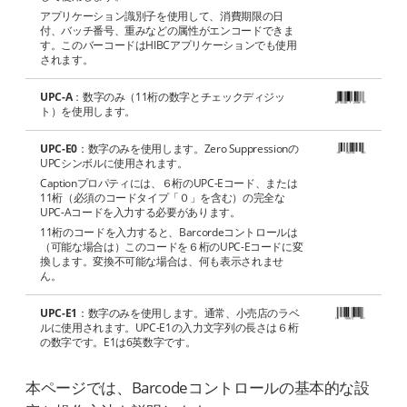
アプリケーション識別子を使用して、消費期限の日
付、バッチ番号、重みなどの属性がエンコードできま
す。このバーコードはHIBCアプリケーションでも使用
されます。
UPC-A
：数字のみ（11桁の数字とチェックディジッ
ト）を使用します。
UPC-E0
：数字のみを使用します。Zero Suppressionの
UPCシンボルに使用されます。
Captionプロパティには、６桁のUPC-Eコード、または
11桁（必須のコードタイプ「０」を含む）の完全な
UPC-Aコードを入力する必要があります。
11桁のコードを入力すると、Barcordeコントロールは
（可能な場合は）このコードを６桁のUPC-Eコードに変
換します。変換不可能な場合は、何も表示されませ
ん。
UPC-E1
：数字のみを使用します。通常、小売店のラベ
ルに使用されます。UPC-E1の入力文字列の長さは６桁
の数字です。E1は6英数字です。
本ページでは、Barcodeコントロールの基本的な設