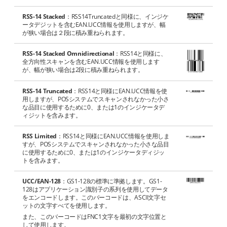
RSS-14 Stacked
：RSS14Truncatedと同様に、インジケ
ータデジットを含むEAN.UCC情報を使用しますが、幅
が狭い場合は２段に積み重ねられます。
RSS-14 Stacked Omnidirectional
：RSS14と同様に、
全方向性スキャンを含むEAN.UCC情報を使用します
が、幅が狭い場合は2段に積み重ねられます。
RSS-14 Truncated
：RSS14と同様にEAN.UCC情報を使
用しますが、POSシステムでスキャンされなかった小さ
な品目に使用するために0、または1のインジケータデ
ィジットを含みます。
RSS Limited
：RSS14と同様にEAN.UCC情報を使用しま
すが、POSシステムでスキャンされなかった小さな品目
に使用するために0、または1のインジケータディジッ
トを含みます。
UCC/EAN-128
：GS1-128の標準に準拠します。GS1-
128はアプリケーション識別子の系列を使用してデータ
をエンコードします。このバーコードは、ASCII文字セ
ットの文字すべてを使用します。
また、このバーコードはFNC1文字を最初の文字位置と
して使用します。