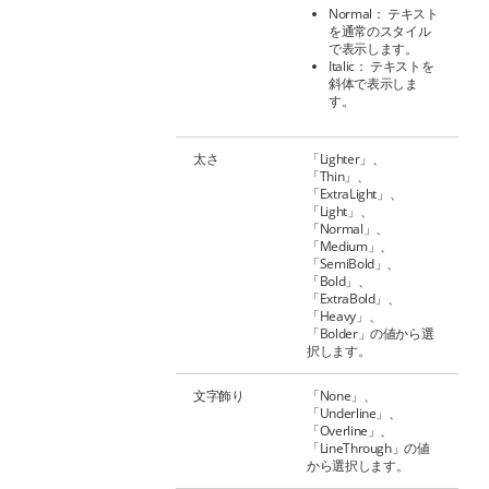
Normal： テキスト
を通常のスタイル
で表示します。
Italic： テキストを
斜体で表示しま
す。
太さ
「Lighter」、
「Thin」、
「ExtraLight」、
「Light」、
「Normal」、
「Medium」、
「SemiBold」、
「Bold」、
「ExtraBold」、
「Heavy」、
「Bolder」の値から選
択します。
文字飾り
「None」、
「Underline」、
「Overline」、
「LineThrough」の値
から選択します。