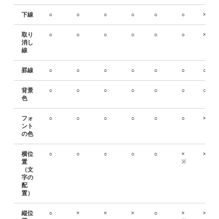
下線
○
○
○
○
○
○
×
取り
○
○
○
○
○
○
×
消し
線
罫線
○
○
○
○
○
○
○
背景
○
○
○
○
○
○
○
色
フォ
○
○
○
○
○
○
×
ント
の色
横位
○
○
○
○
○
×
×
置
※
（文
字の
配
置）
縦位
○
×
×
×
○
×
×