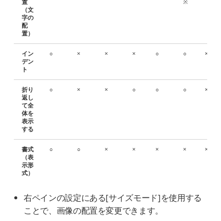
置
※
（文
字の
配
置）
イン
○
×
×
×
○
○
×
デン
ト
折り
○
×
×
○
○
○
×
返し
て全
体を
表示
する
書式
○
○
×
×
×
×
×
（表
示形
式）
右ペインの設定にある[サイズモード]を使用する
ことで、画像の配置を変更できます。