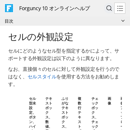
Forguncy 10 オンラインヘルプ
目次
セルの外観設定
セルにどのようなセル型を指定するかによって、サ
ポートする外観設定は以下のように異なります。
なお、直接個々のセルに対して外観設定を行うので
はなく、
セルスタイル
を使用する方法をお勧めしま
す。
セル
テキ
ふり
複
チェ
画
画
型未
スト
がな
数
ック
像
像
設
ボッ
テキ
行
ボッ
ア
定、
ク
スト
テ
ク
ッ
ボタ
ス、
ボッ
キ
ス、
プ
ン、
数
ク
ス
チェ
ロ
ハイ
値、
ス、
ト
ック
ー