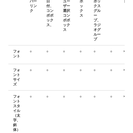
パー
日
ユー
ボ
ボッ
ド
リン
付、
ザー
ッ
クス
ク
コン
選択
ク
グル
ボボ
コン
ス
ー
ック
ボボ
プ、
ス、
ック
ラジ
ス
オグ
ルー
プ
フォ
○
○
○
○
○
○
×
ント
フォ
○
○
○
○
○
○
×
ント
サイ
ズ
フォ
○
○
○
○
○
○
×
ント
スタ
イル
（太
字、
斜
体）