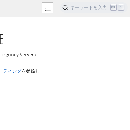
キーワードを入力
K
証
uncy Server）
ーティング
を参照し