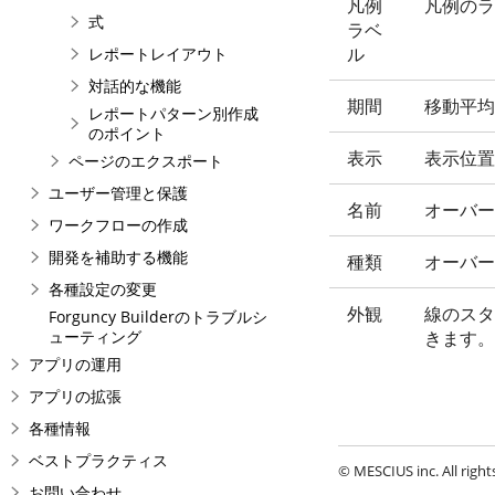
凡例
凡例のラ
式
ラベ
ル
レポートレイアウト
対話的な機能
期間
移動平均
レポートパターン別作成
のポイント
表示
表示位置
ページのエクスポート
ユーザー管理と保護
名前
オーバー
ワークフローの作成
開発を補助する機能
種類
オーバー
各種設定の変更
外観
線のスタ
Forguncy Builderのトラブルシ
ューティング
きます。
アプリの運用
アプリの拡張
各種情報
ベストプラクティス
© MESCIUS inc. All right
お問い合わせ