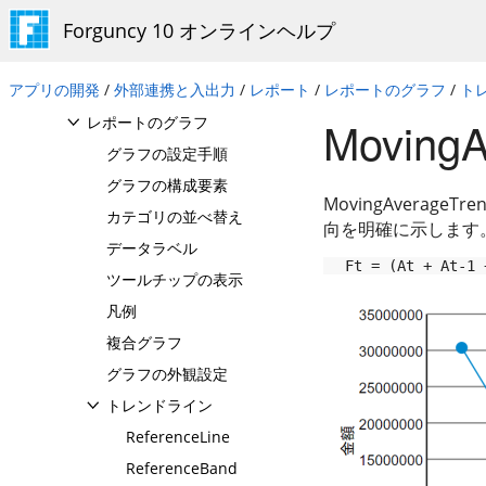
Forguncy 10 オンラインヘルプ
Tableデータ領域
Tablixデータ領域
アプリの開発
/
外部連携と入出力
/
レポート
/
レポートのグラフ
/
ト
データのオーバーフロー
MovingA
レポートのグラフ
グラフの設定手順
グラフの構成要素
MovingAvera
カテゴリの並べ替え
向を明確に示します
データラベル
Ft = (At + At-1 
ツールチップの表示
凡例
複合グラフ
グラフの外観設定
トレンドライン
ReferenceLine
ReferenceBand