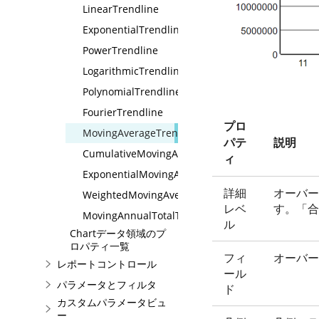
LinearTrendline
ExponentialTrendline
PowerTrendline
LogarithmicTrendline
PolynomialTrendline
FourierTrendline
プロ
MovingAverageTrendline
パテ
説明
CumulativeMovingAverageTrendline
ィ
ExponentialMovingAverageTrendline
詳細
オーバー
WeightedMovingAverageTrendline
レベ
す。「合
MovingAnnualTotalTrendline
ル
Chartデータ領域のプ
ロパティ一覧
フィ
オーバー
レポートコントロール
ール
パラメータとフィルタ
ド
カスタムパラメータビュ
ー