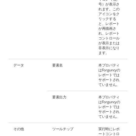
号）が表示さ
れます。この
アイコンをク
リックする
と、レポート
が再描画さ
れ、レポート
コントロール
が表示または
非表示になり
ます。
データ
要素名
本プロパティ
はForguncyの
レポートでは
サポートされ
ていません。
要素出力
本プロパティ
はForguncyの
レポートでは
サポートされ
ていません。
その他
ツールチップ
実行時にレポ
ートコントロ