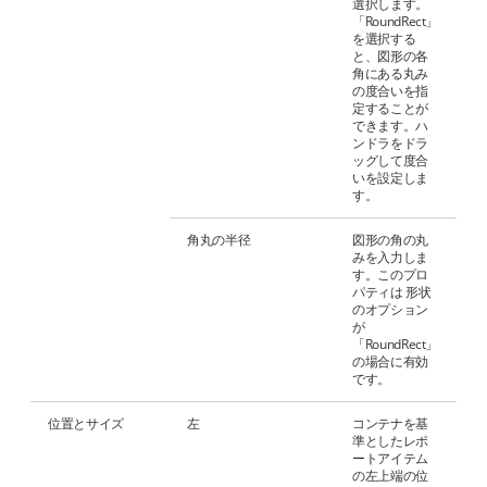
選択します。
「RoundRect」
を選択する
と、図形の各
角にある丸み
の度合いを指
定することが
できます。ハ
ンドラをドラ
ッグして度合
いを設定しま
す。
角丸の半径
図形の角の丸
みを入力しま
す。このプロ
パティは 形状
のオプション
が
「RoundRect」
の場合に有効
です。
位置とサイズ
左
コンテナを基
準としたレポ
ートアイテム
の左上端の位