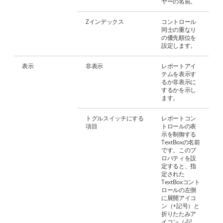
ヤーの名前。
Zインデックス
コントロール
同士の重なり
の優先順位を
設定します。
表示
非表示
レポートアイ
テムを表示す
るか非表示に
するかを示し
ます。
トグルスイッチにする
レポートコン
項目
トロールの表
示を制御する
TextBoxの名前
です。このプ
ロパティを設
定すると、指
定された
TextBoxコント
ロールの左側
に展開アイコ
ン（+記号）と
折りたたみア
イコン（-記