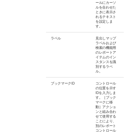
ールにカーソ
ルを合わせた
ときに表示さ
れるテキスト
を設定しま
す。
ラベル
見出しマップ
ラベルおよび
検索の機能用
のレポートア
イテムのイン
スタンスを識
別するラベ
ル。
ブックマークID
コントロール
の位置を示す
IDを入力しま
す。［ブック
マークに移
動］アクショ
ンと組み合わ
せて使用する
ことにより、
別のレポート
コントロール