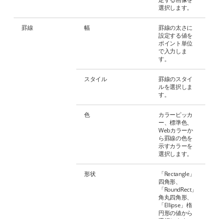
選択します。
罫線
幅
罫線の太さに
設定する値を
ポイント単位
で入力しま
す。
スタイル
罫線のスタイ
ルを選択しま
す。
色
カラーピッカ
ー、標準色、
Webカラーか
ら罫線の色を
示すカラーを
選択します。
形状
「Rectangle」
四角形、
「RoundRect」
角丸四角形、
「Ellipse」楕
円形の値から