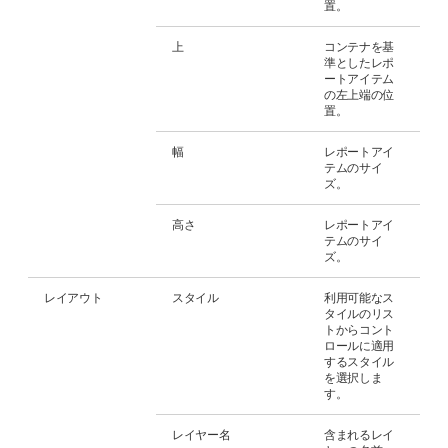
置。
上
コンテナを基
準としたレポ
ートアイテム
の左上端の位
置。
幅
レポートアイ
テムのサイ
ズ。
高さ
レポートアイ
テムのサイ
ズ。
レイアウト
スタイル
利用可能なス
タイルのリス
トからコント
ロールに適用
するスタイル
を選択しま
す。
レイヤー名
含まれるレイ