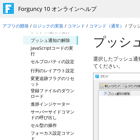
レポートのビューワ表
Forguncy 10 オンラインヘルプ
示
レポートのエクスポー
ト
アプリの開発
/
ロジックの実装
/
コマンド
/
コマンド（通常）
/ プッ
プッシュ通知の登録
プッシ
プッシュ通知の解除
JavaScriptコードの実
行
選択したプッシュ通
セルプロパティの設定
てください。
行列のレイアウト設定
変更追跡フラグのリセ
ット
登録ファイルのダウン
ロード
進捗インジケーター
サーバーサイドコマン
ドの呼び出し
セル型の操作
フォーカス設定コマン
ド