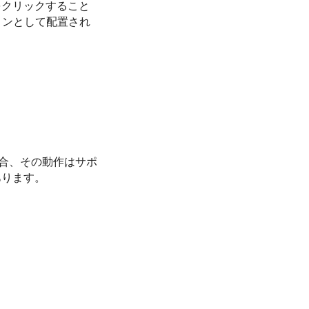
をクリックすること
ョンとして配置され
い場合、その動作はサポ
あります。
。