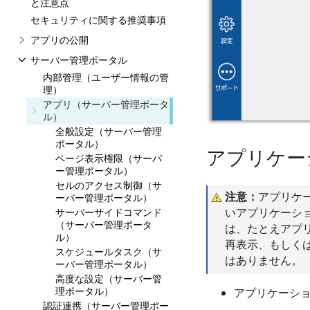
と注意点
セキュリティに関する推奨事項
アプリの公開
サーバー管理ポータル
内部管理（ユーザー情報の管
理）
アプリ（サーバー管理ポータ
ル）
全般設定（サーバー管理
ポータル）
アプリケー
ページ表示権限（サーバ
ー管理ポータル）
セルのアクセス制御（サ
注意：
アプリケ
ーバー管理ポータル）
いアプリケーシ
サーバーサイドコマンド
（サーバー管理ポータ
は、たとえアプ
ル）
再表示、もしく
スケジュールタスク（サ
はありません。
ーバー管理ポータル）
高度な設定（サーバー管
理ポータル）
アプリケーシ
認証連携（サーバー管理ポー