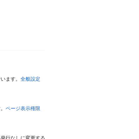
行います。
全般設定
す。
ページ表示権限
再発行なしに変更する