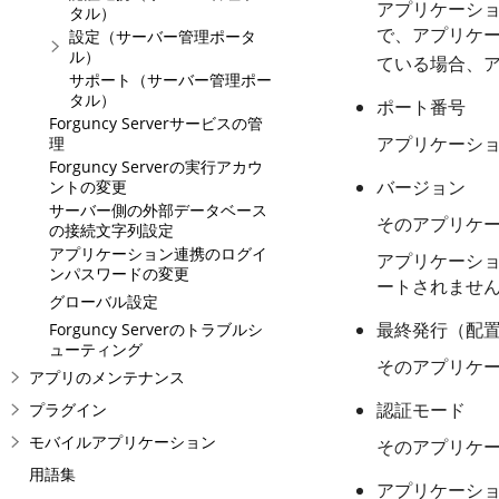
アプリケーシ
タル）
で、アプリケー
設定（サーバー管理ポータ
ル）
ている場合、
サポート（サーバー管理ポー
タル）
ポート番号
Forguncy Serverサービスの管
アプリケーシ
理
Forguncy Serverの実行アカウ
バージョン
ントの変更
サーバー側の外部データベース
そのアプリケー
の接続文字列設定
アプリケーション連携のログイ
アプリケーション
ンパスワードの変更
ートされませ
グローバル設定
最終発行（配
Forguncy Serverのトラブルシ
ューティング
そのアプリケ
アプリのメンテナンス
認証モード
プラグイン
モバイルアプリケーション
そのアプリケ
用語集
アプリケーシ