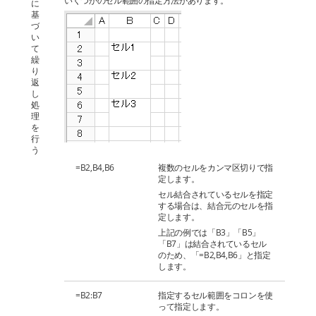
いくつかのセル範囲の指定方法があります。
に
基
づ
い
て
繰
り
返
し
処
理
を
行
う
=B2,B4,B6
複数のセルをカンマ区切りで指
定します。
セル結合されているセルを指定
する場合は、結合元のセルを指
定します。
上記の例では「B3」「B5」
「B7」は結合されているセル
のため、「=B2,B4,B6」と指定
します。
=B2:B7
指定するセル範囲をコロンを使
って指定します。