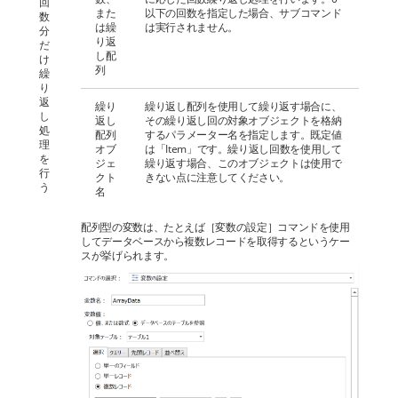
回
また
以下の回数を指定した場合、サブコマンド
数
は繰
は実行されません。
分
り返
だ
し配
け
列
繰
り
返
繰り
繰り返し配列を使用して繰り返す場合に、
し
返し
その繰り返し回の対象オブジェクトを格納
処
配列
するパラメーター名を指定します。既定値
理
オブ
は「Item」です。繰り返し回数を使用して
を
ジェ
繰り返す場合、このオブジェクトは使用で
行
クト
きない点に注意してください。
う
名
配列型の変数は、たとえば［変数の設定］コマンドを使用
してデータベースから複数レコードを取得するというケー
スが挙げられます。