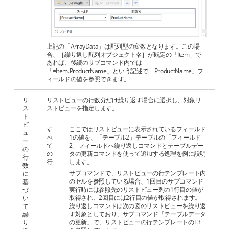
上記の「ArrayData」は配列型の変数となります。この場
合、［繰り返し配列オブジェクト名］が既定の「Item」で
あれば、後続のサブコマンド内では
「=Item.ProductName」という記述で「ProductName」フ
ィールドの値を参照できます。
リ
リストビューの行数分だけ繰り返す場合に選択し、対象リ
ス
ストビューを指定します。
ト
ビ
す
ここではリストビューに表示されているフィールド
ュ
べ
1の値を、「テーブル2」テーブルの「フィールド
ー
て
2」フィールドへ繰り返しコマンドとテーブルデー
の
の
タの更新コマンドを使って追加する処理を例に説明
行
行
します。
数
サブコマンドで、リストビューの行テンプレート内
に
のセルを参照している場合、1回目のサブコマンド
基
実行時には参照先のリストビュー列の1行目の値が
づ
取得され、2回目には2行目の値が取得されます。
い
繰り返しコマンドは次の図のリストビューを繰り返
て
す対象としており、サブコマンド「テーブルデータ
繰
の更新」で、リストビューの行テンプレートのE3
り