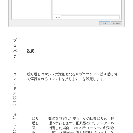
プ
ロ
パ
説明
テ
ィ
コ
繰り返しコマンドの対象となるサブコマンド（繰り返し内
マ
で実行されるコマンドを指します）を設定します。
ン
ド
未
設
定
指
繰り
数値を設定した場合、その回数繰り返し処
定
返し
理を実行します。配列型のパラメーターを
し
回
指定した場合、そのパラメーターの配列数
た
数、
に応じた回数繰り返し処理を行います。0