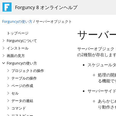
Forguncy 8 オンラインヘルプ
Forguncyの使い方
/ サーバーオブジェクト
サーバ
トップページ
Forguncyについて
インストール
サーバーオブジェクト
の2種類が存在しま
画面の見方
Forguncyの使い方
スケジュール
プロジェクトの操作
処理の開始
テーブルの操作
る機能で
ページの作成
サーバーサイ
セル
データの連結
あらかじめ
り動作さ
コマンド
リストビュー