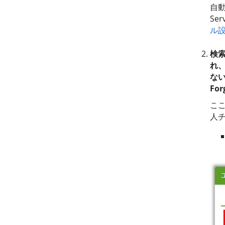
自動
Se
ル
検索
れ
な
Fo
こ
人