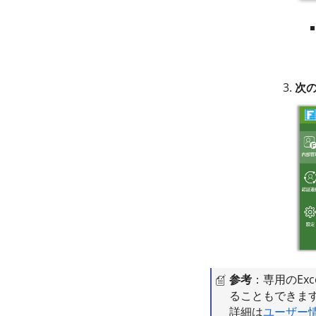
次
参考
：専用のEx
ることもできま
詳細は
ユーザー