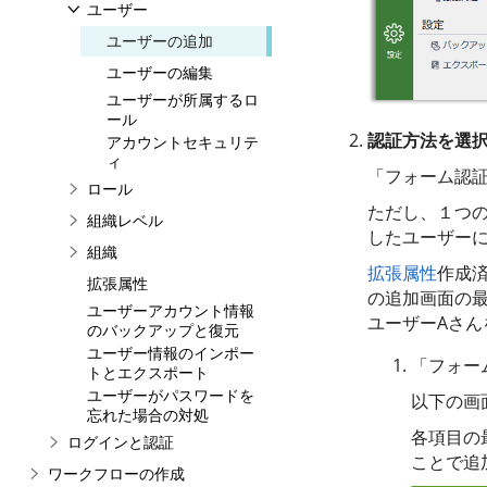
ユーザー
ユーザーの追加
ユーザーの編集
ユーザーが所属するロ
ール
認証方法を選
アカウントセキュリテ
ィ
「フォーム認証
ロール
ただし、１つ
組織レベル
したユーザー
組織
拡張属性
作成
拡張属性
の追加画面の
ユーザーアカウント情報
ユーザーAさん
のバックアップと復元
ユーザー情報のインポー
「フォー
トとエクスポート
ユーザーがパスワードを
以下の画
忘れた場合の対処
各項目の
ログインと認証
ことで追
ワークフローの作成