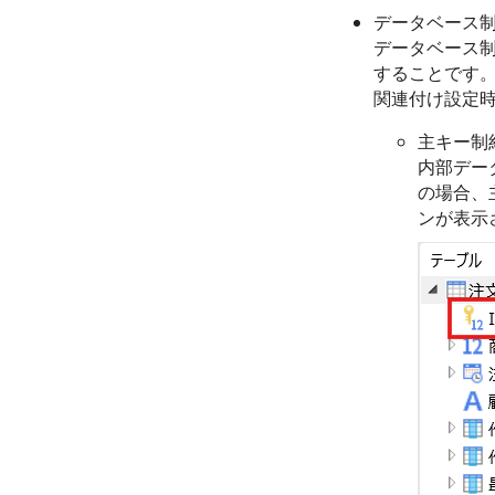
データベース
データベース
することです
関連付け設定
主キー制
内部デー
の場合、
ンが表示