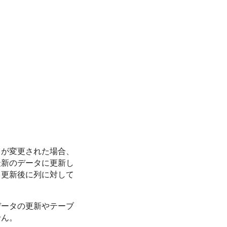
タが変更された場合、
最新のデータに更新し
、更新後に列に対して
データの更新やテーブ
せん。