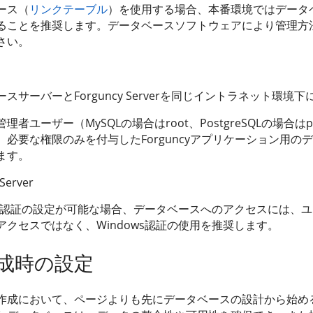
ース（
リンクテーブル
）を使用する場合、本番環境ではデータ
ることを推奨します。データベースソフトウェアにより管理方
さい。
スサーバーとForguncy Serverを同じイントラネット環境
理者ユーザー（MySQLの場合はroot、PostgreSQLの場合はp
、必要な権限のみを付与したForguncyアプリケーション用の
ます。
 Server
ows認証の設定が可能な場合、データベースへのアクセスには、
アクセスではなく、Windows認証の使用を推奨します。
成時の設定
作成において、ページよりも先にデータベースの設計から始め