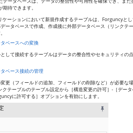
たデータベースは、データの整合性や可用性を確保でき、また
が期待できます。
アプリケーションにおいて新規作成するテーブルは、Forguncy
部データベースで作成、作成後に外部データベース（リンクテ
す。
ータベースへの変換
ルとして接続するテーブルはデータの整合性やセキュリティの
ータベース接続の管理
変更（フィールドの追加、フィールドの削除など）が必要な場合、
内のリンクテーブルのテーブル設定から［構造変更の許可］-［デー
rguncyに許可する］オプションを有効にします。