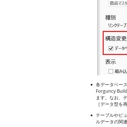
各データベー
Forguncy 
ます。なお、
［データ型を
テーブルやビ
ルデータの関