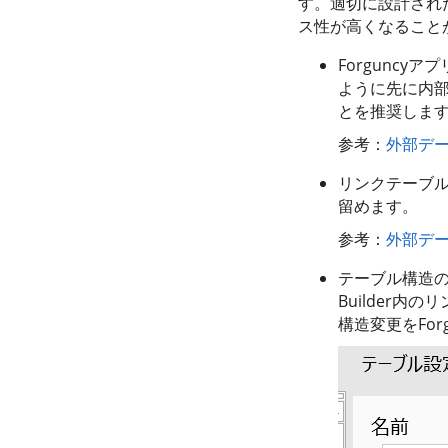
す。適切に設計され
ス性が高くなること
Forguncy
ように先に内
とを推奨しま
参考：
外部デ
リンクテーブ
留めます。
参考：
外部デ
テーブル構造の
Builder
構造変更をFo