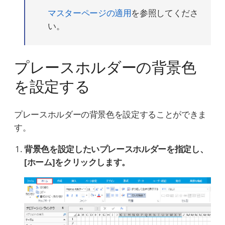
マスターページの適用
を参照してくださ
い。
プレースホルダーの背景色
を設定する
プレースホルダーの背景色を設定することができま
す。
背景色を設定したいプレースホルダーを指定し、
[ホーム]をクリックします。