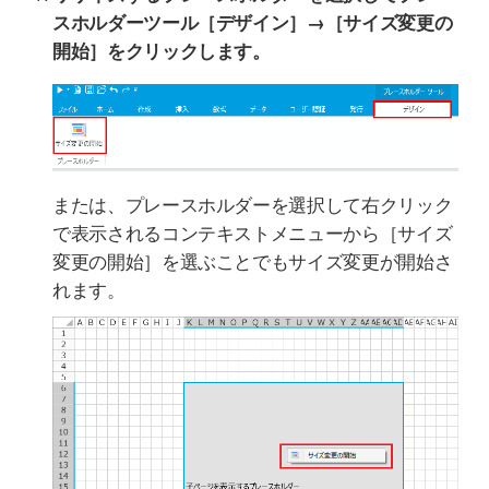
スホルダーツール［デザイン］→［サイズ変更の
開始］をクリックします。
または、プレースホルダーを選択して右クリック
で表示されるコンテキストメニューから［サイズ
変更の開始］を選ぶことでもサイズ変更が開始さ
れます。