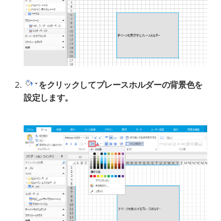
をクリックしてプレースホルダーの背景色を
設定します。