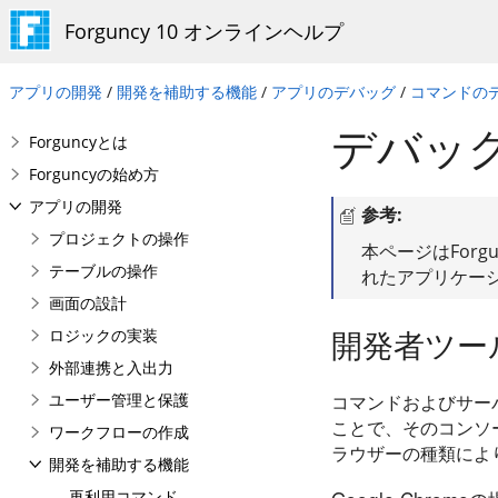
Forguncy 10 オンラインヘルプ
アプリの開発
/
開発を補助する機能
/
アプリのデバッグ
/
コマンドの
デバッ
Forguncyとは
Forguncyの始め方
アプリの開発
参考:
プロジェクトの操作
本ページはForgu
テーブルの操作
れたアプリケー
画面の設計
開発者ツー
ロジックの実装
外部連携と入出力
ユーザー管理と保護
コマンドおよびサー
ことで、そのコンソ
ワークフローの作成
ラウザーの種類によ
開発を補助する機能
再利用コマンド