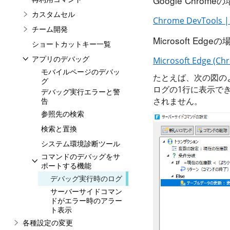
Google Chrome
カスタムセル
Chrome DevTools | 
チーム開発
Microsoft Edgeの
ショートカットキー一覧
アプリのデバッグ
Microsoft Edge (C
モバイルページのデバッ
たとえば、次の図の
グ
ログの1行に表示でき
デバッグ実行エラーと警
されません。
告
参照先の検索
検索と置換
システム環境診断ツール
コマンドのデバッグをサ
ポートする機能
デバッグ実行時のログ
サーバーサイドコマン
ドがエラー時のアラー
ト表示
各種設定の変更