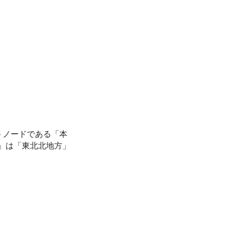
トノードである「本
2」は「東北北地方」