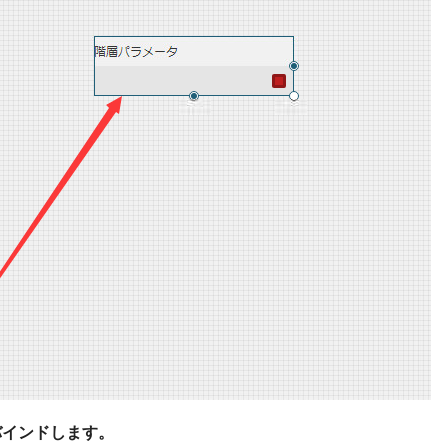
バインドします。