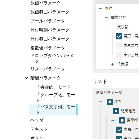
数値パラメータ
数値範囲パラメータ
ブールパラメータ
日付時刻パラメータ
日付範囲パラメータ
複数値パラメータ
ドロップダウンパラメ
ータ
リストパラメータ
階層パラメータ
リスト：
「再帰的」モード
「グループ化」モー
ド
「パス文字列」モー
ド
ヘッダ
テキスト
ボタン