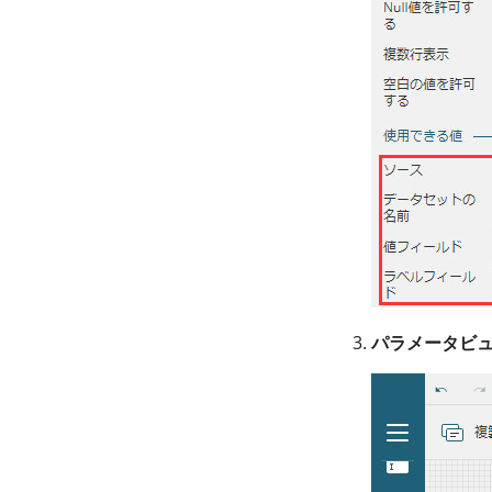
パラメータビ