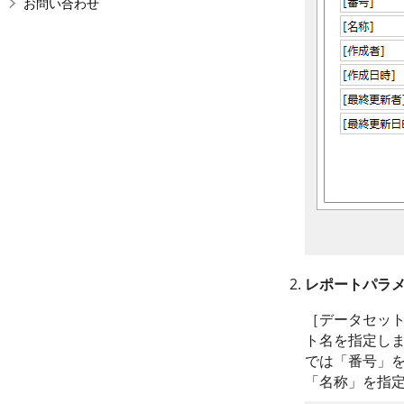
お問い合わせ
レポートパラ
［データセッ
ト名を指定し
では「番号」
「名称」を指