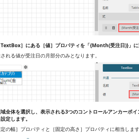
extBox］にある［値］プロパティを「{Month(受注日)}」
示される値が受注日の月部分のみとなります。
ータ領域全体を選択し、表示される3つのコントロールアンカーポ
を設定します。
固定の幅］プロパティと［固定の高さ］プロパティに相当しま