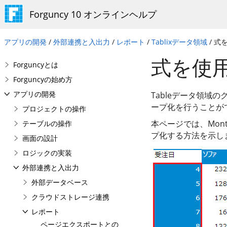
Forguncy 10 オンラインヘルプ
アプリの開発
/
外部連携と入出力
/
レポート
/
Tablixデータ領域
/ 式
式を使用
Forguncyとは
Forguncyの始め方
アプリの開発
Tableデータ領域
ープ化を行うことが
プロジェクトの操作
本ページでは、Mo
テーブルの操作
プ化する方法を示し
画面の設計
ロジックの実装
外部連携と入出力
外部データベース
クラウドストレージ連携
レポート
ページエクスポートとの