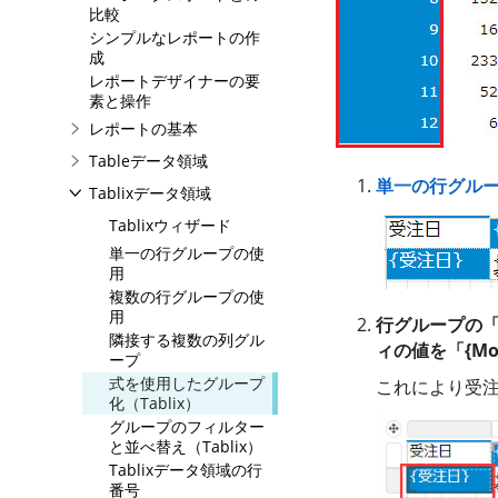
比較
シンプルなレポートの作
成
レポートデザイナーの要
素と操作
レポートの基本
Tableデータ領域
単一の行グル
Tablixデータ領域
Tablixウィザード
単一の行グループの使
用
複数の行グループの使
用
行グループの「
隣接する複数の列グル
ィの値を「{Mo
ープ
式を使用したグループ
これにより受
化（Tablix）
グループのフィルター
と並べ替え（Tablix）
Tablixデータ領域の行
番号