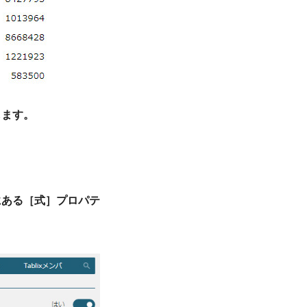
します。
にある［式］プロパテ
。