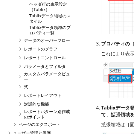
ヘッダ行の表示設定
（Tablix）
Tablixデータ領域のス
タイル
Tablixデータ領域のプ
ロパティ一覧
データのオーバーフロー
プロパティの［T
レポートのグラフ
これにより表
レポートコントロール
パラメータとフィルタ
カスタムパラメータビュ
ー
式
レポートレイアウト
対話的な機能
Tablixデ
レポートパターン別作成
て、拡張領域
のポイント
拡張領域は［
ページのエクスポート
ユーザー管理と保護