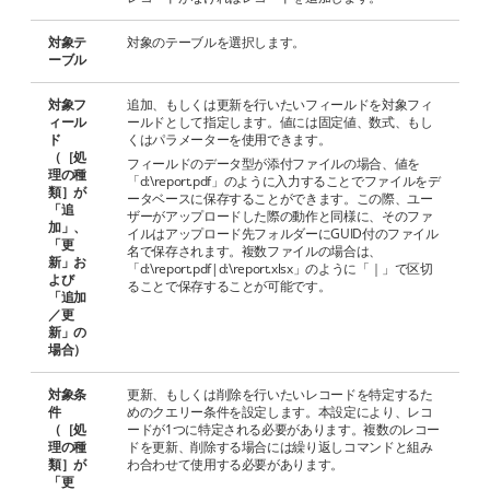
対象テ
対象のテーブルを選択します。
ーブル
対象フ
追加、もしくは更新を行いたいフィールドを対象フィ
ィール
ールドとして指定します。値には固定値、数式、もし
ド
くはパラメーターを使用できます。
（［処
フィールドのデータ型が添付ファイルの場合、値を
理の種
「d:\report.pdf」のように入力することでファイルをデ
類］が
ータベースに保存することができます。この際、ユー
「追
ザーがアップロードした際の動作と同様に、そのファ
加」、
イルはアップロード先フォルダーにGUID付のファイル
「更
名で保存されます。複数ファイルの場合は、
新」お
「d:\report.pdf|d:\report.xlsx」のように「｜」で区切
よび
ることで保存することが可能です。
「追加
／更
新」の
場合）
対象条
更新、もしくは削除を行いたいレコードを特定するた
件
めのクエリー条件を設定します。本設定により、レコ
（［処
ードが1つに特定される必要があります。複数のレコー
理の種
ドを更新、削除する場合には繰り返しコマンドと組み
類］が
わ合わせて使用する必要があります。
「更