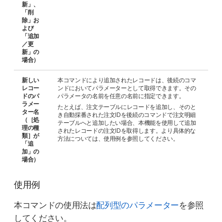
新」、
「削
除」お
よび
「追加
／更
新」の
場合）
新しい
本コマンドにより追加されたレコードは、後続のコマ
レコー
ンドにおいてパラメーターとして取得できます。その
ドのパ
パラメータの名前を任意の名前に指定できます。
ラメー
たとえば、注文テーブルにレコードを追加し、そのと
ター名
き自動採番された注文IDを後続のコマンドで注文明細
（［処
テーブルへと追加したい場合、本機能を使用して追加
理の種
されたレコードの注文IDを取得します。より具体的な
類］が
方法については、使用例を参照してください。
「追
加」の
場合）
使用例
本コマンドの使用法は
配列型のパラメーター
を参照
してください。