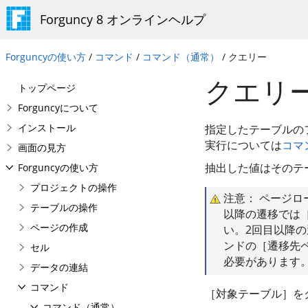
Forguncy 8 オンラインヘルプ
Forguncyの使い方
/
コマンド
/
コマンド（通常）
/ クエリー
クエリ
トップページ
Forguncyについて
インストール
指定したテーブルの
実行については
コマ
画面の見方
抽出した値はそのテ
Forguncyの使い方
プロジェクトの操作
注意： ページ
テーブルの操作
以降の遷移では
ページの作成
い。2回目以降
ンドの［遷移先
セル
必要があります
データの連結
コマンド
［対象テーブル］を
コマンド（通常）