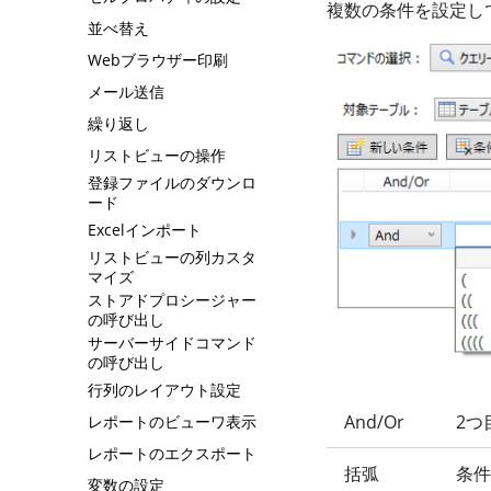
複数の条件を設定して
並べ替え
Webブラウザー印刷
メール送信
繰り返し
リストビューの操作
登録ファイルのダウンロ
ード
Excelインポート
リストビューの列カスタ
マイズ
ストアドプロシージャー
の呼び出し
サーバーサイドコマンド
の呼び出し
行列のレイアウト設定
And/Or
2つ
レポートのビューワ表示
レポートのエクスポート
括弧
条件
変数の設定