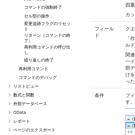
四重
コマンドの強制終了
カッ
セル型の操作
変更追跡フラグのリセッ
フィール
クエ
ト
ド
リターン（コマンドの終
「作
了）
ルド
再利用コマンドの呼び出
し
関連
繰り返しの終了
一イ
部デ
再利用コマンド
けを
コマンドのデバッグ
った
リストビュー
数式と関数
条件
フィ
す。
外部データベース
OData
レポート
ページのエクスポート