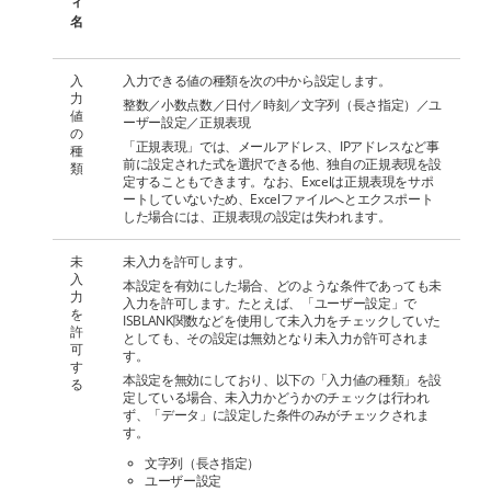
ィ
名
入
入力できる値の種類を次の中から設定します。
力
整数／小数点数／日付／時刻／文字列（長さ指定）／ユ
値
ーザー設定／正規表現
の
「正規表現」では、メールアドレス、IPアドレスなど事
種
前に設定された式を選択できる他、独自の正規表現を設
類
定することもできます。なお、Excelは正規表現をサポ
ートしていないため、Excelファイルへとエクスポート
した場合には、正規表現の設定は失われます。
未
未入力を許可します。
入
本設定を有効にした場合、どのような条件であっても未
力
入力を許可します。たとえば、「ユーザー設定」で
を
ISBLANK関数などを使用して未入力をチェックしていた
許
としても、その設定は無効となり未入力が許可されま
可
す。
す
本設定を無効にしており、以下の「入力値の種類」を設
る
定している場合、未入力かどうかのチェックは行われ
ず、「データ」に設定した条件のみがチェックされま
す。
文字列（長さ指定）
ユーザー設定