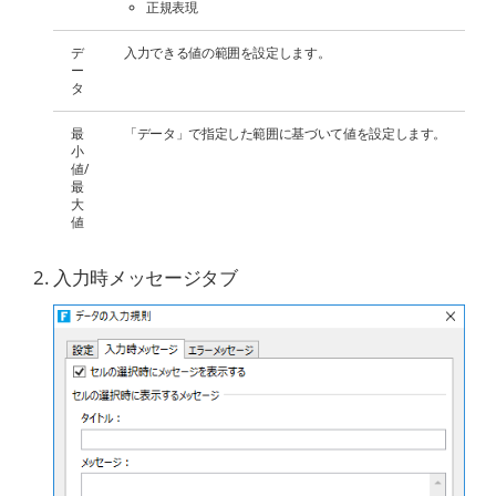
正規表現
デ
入力できる値の範囲を設定します。
ー
タ
最
「データ」で指定した範囲に基づいて値を設定します。
小
値/
最
大
値
入力時メッセージタブ