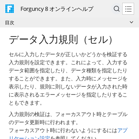
Forguncy 8 オンラインヘルプ
目次
データ入力規則（セル）
セルに入力したデータが正しいかどうかを検証する
入力規則を設定できます。これによって、入力する
データ範囲を指定したり、データ種類を指定したり
することができます。また、入力時にメッセージを
表示したり、規則に則しないデータが入力された時
に表示されるエラーメッセージを指定したりするこ
ともできます。
入力規則の検証は、フォーカスアウト時とテーブル
のデータ更新時に行われます。
フォーカスアウト時に行わないようにするには
アプ
リケーション設定
を参照してください。