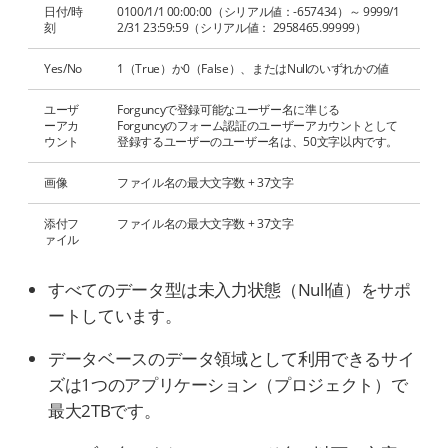
日付/時
0100/1/1 00:00:00（シリアル値：-657434）～ 9999/1
刻
2/31 23:59:59（シリアル値： 2958465.99999）
Yes/No
1（True）か0（False）、またはNullのいずれかの値
ユーザ
Forguncyで登録可能なユーザー名に準じる
ーアカ
Forguncyのフォーム認証のユーザーアカウントとして
ウント
登録するユーザーのユーザー名は、50文字以内です。
画像
ファイル名の最大文字数 + 37文字
添付フ
ファイル名の最大文字数 + 37文字
ァイル
すべてのデータ型は未入力状態（Null値）をサポ
ートしています。
データベースのデータ領域として利用できるサイ
ズは1つのアプリケーション（プロジェクト）で
最大2TBです。