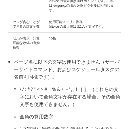
※Excelの最大値は 409 ポイントです。これ
はForguncyの場合 546 ピクセルに相当しま
す。
セルが含むことが
使用可能メモリに依存
できる合計文字数
※Excelの最大値は 32,767 文字です。
セルが表示・計算
15桁
可能な数値の有効
桁数
ページ名に以下の文字は使用できません（サーバ
ーサイドコマンド、およびスケジュールタスクの
名前も同様です）。
\ / : * ? " < > # | % & + = ' , ; ! ［ ］ （これらの文
字において全角文字が存在する場合、その全角
文字も使用できません。）
全角の算用数字
1文字目に半角の数字を使用することはできま