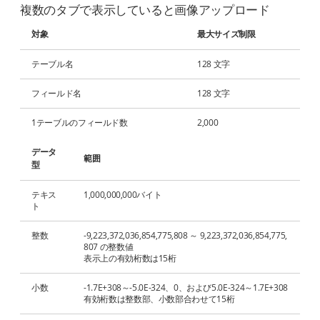
複数のタブで表示していると画像アップロード
対象
最大サイズ制限
テーブル名
128 文字
フィールド名
128 文字
1テーブルのフィールド数
2,000
データ
範囲
型
テキス
1,000,000,000バイト
ト
整数
-9,223,372,036,854,775,808 ～ 9,223,372,036,854,775,
807 の整数値
表示上の有効桁数は15桁
小数
-1.7E+308～-5.0E-324、0、および5.0E-324～1.7E+308
有効桁数は整数部、小数部合わせて15桁