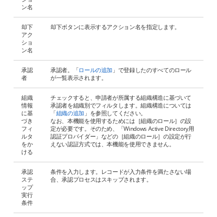
ン名
却下
却下ボタンに表示するアクション名を指定します。
アク
ショ
ン名
承認
承認者。「
ロールの追加
」で登録したのすべてのロール
者
が一覧表示されます。
組織
チェックすると、申請者が所属する組織構造に基づいて
情報
承認者を組織別でフィルタします。組織構造については
に基
「
組織の追加
」を参照してください。
づき
なお、本機能を使用するためには［組織のロール］の設
フィ
定が必要です。そのため、「Windows Active Directory用
ルタ
認証プロバイダー」などの［組織のロール］の設定が行
をか
えない認証方式では、本機能を使用できません。
ける
承認
条件を入力します。レコードが入力条件を満たさない場
ステ
合、承認プロセスはスキップされます。
ップ
実行
条件