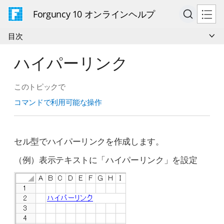
Forguncy 10 オンラインヘルプ
目次
ハイパーリンク
このトピックで
コマンドで利用可能な操作
セル型でハイパーリンクを作成します。
（例）表示テキストに「ハイパーリンク」を設定