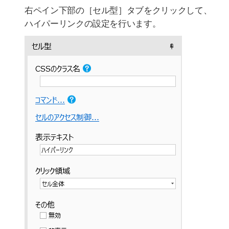
右ペイン下部の［セル型］タブをクリックして、
ハイパーリンクの設定を行います。