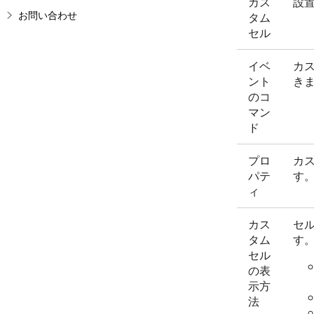
カス
設
お問い合わせ
タム
セル
イベ
カ
ント
き
のコ
マン
ド
プロ
カ
パテ
す
ィ
カス
セ
タム
す
セル
の表
示方
法