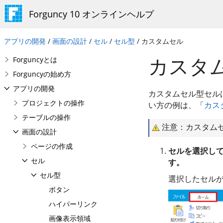
Forguncy 10 オンラインヘルプ
アプリの開発
/
画面の設計
/
セル
/
セル型
/ カスタムセル
カスタ
Forguncyとは
Forguncyの始め方
アプリの開発
カスタムセル型セル
プロジェクトの操作
い方の例は、「
カス
テーブルの操作
注意：カスタム
画面の設計
ページの作成
セルを選択し
セル
す。
セル型
選択したセル
ボタン
ハイパーリンク
画像表示領域