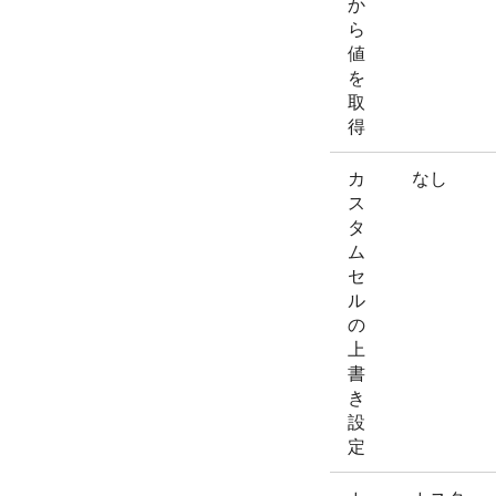
か
ら
値
を
取
得
カ
なし
ス
タ
ム
セ
ル
の
上
書
き
設
定