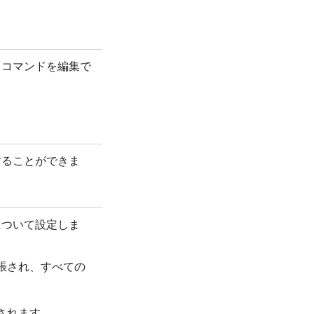
るコマンドを編集で
することができま
について設定しま
張され、すべての
されます。