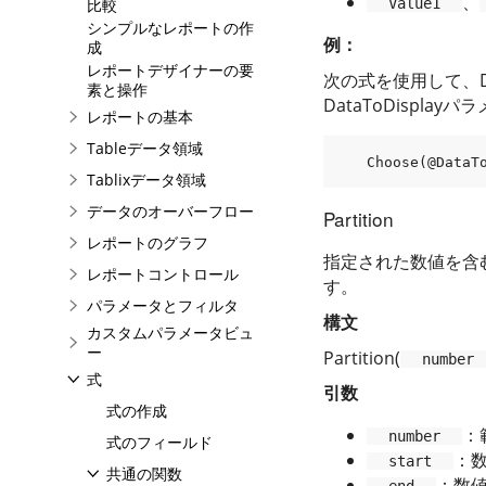
、
比較
Value1
シンプルなレポートの作
例：
成
レポートデザイナーの要
次の式を使用して、D
素と操作
DataToDispla
レポートの基本
Tableデータ領域
Choose
(@
DataT
Tablixデータ領域
データのオーバーフロー
Partition
レポートのグラフ
指定された数値を含
レポートコントロール
す。
パラメータとフィルタ
構文
カスタムパラメータビュ
ー
Partition(
number
式
引数
式の作成
：
number
式のフィールド
：
start
共通の関数
：数値
end