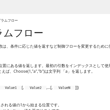
グラムフロー
ラムフロー
数は、条件に応じた値を返すなど制御フローを変更するために
位置にある値を返します。最初の引数をインデックスとして使
ば、Choose(1,"a","b")は文字列 「a」を返します。
[,
,...[,
]])
Value1
Value2
ValueN
返される値の1から始まる位置です。