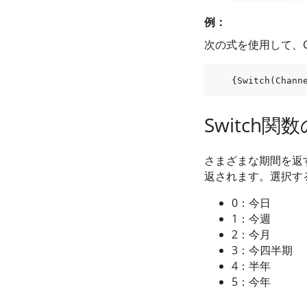
例：
次の式を使用して、C
{
Switch
(
Chann
Switch関
さまざまな期間を返
返されます。選択す
0：今日
1：今週
2：今月
3：今四半期
4：半年
5：今年