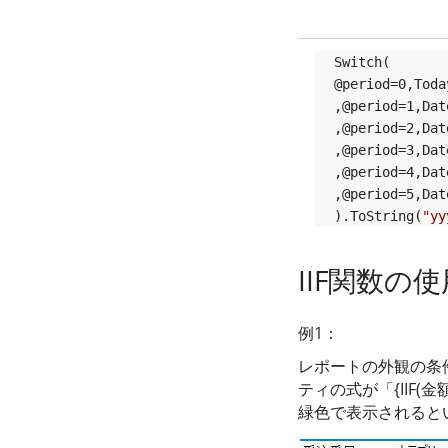
Switch(

@period=0,Today
,@period=1,Dat
,@period=2,Dat
,@period=3,Dat
,@period=4,Dat
,@period=5,Dat
).ToString(
"yy
IIF関数の
例1：
レポートの外観の条件
ティの式が「{IIF(金額
緑色で表示されると