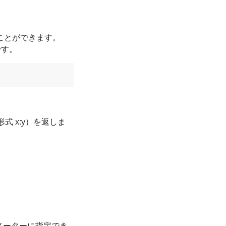
すことができます。
です。
 x:y）を返しま
。
メーターに指定でき