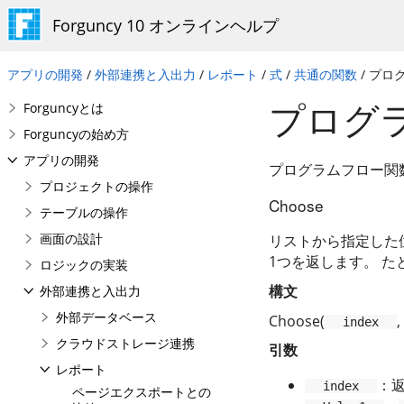
Forguncy 10 オンラインヘルプ
アプリの開発
/
外部連携と入出力
/
レポート
/
式
/
共通の関数
/ プロ
プログ
Forguncyとは
Forguncyの始め方
アプリの開発
プログラムフロー関
プロジェクトの操作
Choose
テーブルの操作
画面の設計
リストから指定した
1つを返します。 たとえ
ロジックの実装
構文
外部連携と入出力
外部データベース
Choose(
,
index
クラウドストレージ連携
引数
レポート
：
index
ページエクスポートとの