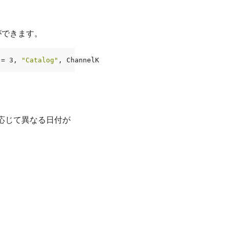
ができます。
 = 
3
, 
"Catalog"
, 
ChannelKey
 = 
4
, 
"Reseller"
応じて異なる日付が