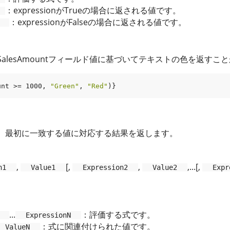
：expressionがTrueの場合に返される値です。
：expressionがFalseの場合に返される値です。
alesAmountフィールド値に基づいてテキストの色を返すこ
unt
 >= 
1000
, 
"Green"
, 
"Red"
、最初に一致する値に対応する結果を返します。
,
[,
,
,...[,
n1
Value1
Expression2
Value2
Expr
...
：評価する式です。
ExpressionN
：式に関連付けられた値です。
ValueN