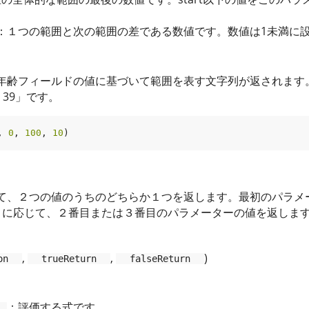
：１つの範囲と次の範囲の差である数値です。数値は1未満に
年齢フィールドの値に基づいて範囲を表す文字列が返されます。
 39」です。
, 
0
, 
100
, 
10
て、２つの値のうちのどちらか１つを返します。最初のパラメ
lse）に応じて、２番目または３番目のパラメーターの値を返しま
,
,
)
on
trueReturn
falseReturn
：評価する式です。