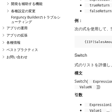
開発を補助する機能
trueReturn
各種設定の変更
falseReturn
Forguncy Builderのトラブルシ
例：
ューティング
アプリの運用
次の式を使用して、S
アプリの拡張
各種情報
{
IIF
(
SalesAmo
ベストプラクティス
Switch
お問い合わせ
式のリストを評価し
構文
Switch(
Expressio
]])
ValueN
引数
Expression1
...
Value1