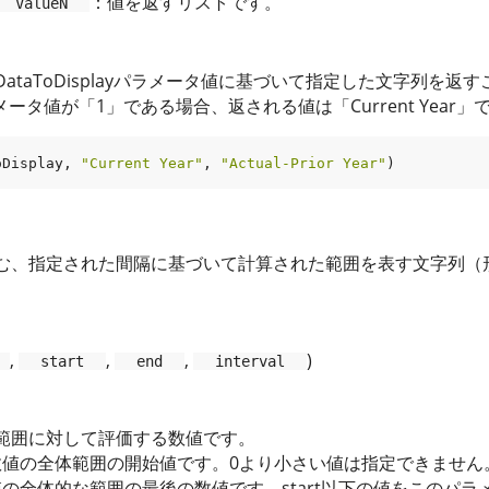
：値を返すリストです。
ValueN
ataToDisplayパラメータ値に基づいて指定した文字列を返
yパラメータ値が「1」である場合、返される値は「Current Year」
oDisplay
, 
"Current Year"
, 
"Actual-Prior Year"
む、指定された間隔に基づいて計算された範囲を表す文字列（形式
,
,
,
)
start
end
interval
範囲に対して評価する数値です。
数値の全体範囲の開始値です。0より小さい値は指定できません
の全体的な範囲の最後の数値です。start以下の値をこのパラ