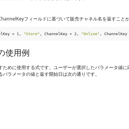
hannelKeyフィールドに基づいて販売チャネル名を返すこと
elKey
 = 
1
, 
"Store"
, 
ChannelKey
 = 
2
, 
"Online"
, 
ChannelKey
数の使用例
すために使用する式です。ユーザーが選択したパラメータ値に
るパラメータの値と返す開始日は次の通りです。