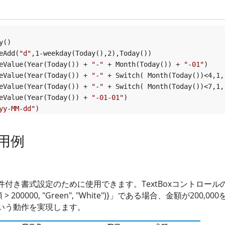
()

eAdd(
"d"
,1-weekday(Today(),2),Today())

eValue(Year(Today()) + 
"-"
 + Month(Today()) + 
"-01"
)

eValue(Year(Today()) + 
"-"
 + Switch( Month(Today())<4,1,
eValue(Year(Today()) + 
"-"
 + Switch( Month(Today())<7,1,
eValue(Year(Today()) + 
"-01-01"
)

yy-MM-dd"
)
使用例
付き書式設定のために使用できます。TextBoxコントロール
 > 200000, "Green", "White")}」である場合、金額が200
いう動作を実現します。