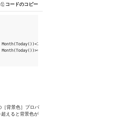
コードのコピー
 Month(Today())<7, 4, Month(Today())<10, 7, Month(Today(
 Month(Today())>=7, 7) + 
"-01"
)

の［背景色］プロパ
,000を超えると背景色が