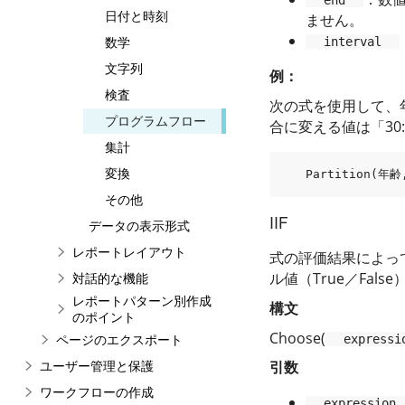
日付と時刻
ません。
数学
interval
文字列
例：
検査
次の式を使用して、
プログラムフロー
合に変える値は「30:
集計
変換
Partition
(
年齢
その他
IIF
データの表示形式
レポートレイアウト
式の評価結果によっ
ル値（True／Fa
対話的な機能
レポートパターン別作成
構文
のポイント
Choose(
ページのエクスポート
expressi
ユーザー管理と保護
引数
ワークフローの作成
expression